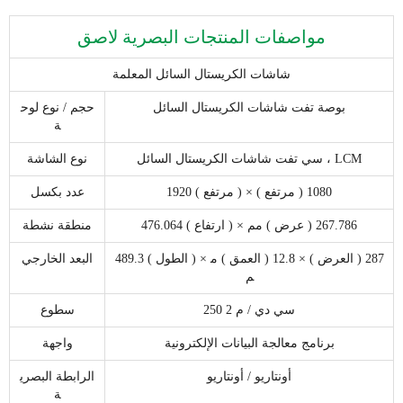
مواصفات المنتجات البصرية لاصق
شاشات الكريستال السائل المعلمة
بوصة تفت شاشات الكريستال السائل
حجم / نوع لوح
ة
سي تفت شاشات الكريستال السائل ، LCM
نوع الشاشة
1920 ( مرتفع ) × 1080 ( مرتفع )
عدد بكسل
476.064 ( ارتفاع ) × 267.786 ( عرض ) مم
منطقة نشطة
489.3 ( الطول ) × 287 ( العرض ) × 12.8 ( العمق ) م
البعد الخارجي
م
250 سي دي / م 2
سطوع
برنامج معالجة البيانات الإلكترونية
واجهة
أونتاريو / أونتاريو
الرابطة البصري
ة