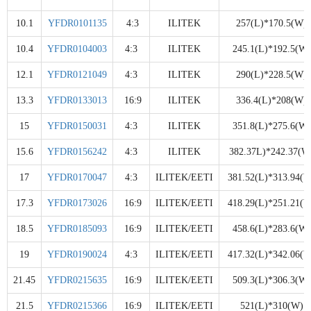
10.1
YFDR0101135
4:3
ILITEK
257(L)*170.5(W)
10.4
YFDR0104003
4:3
ILITEK
245.1(L)*192.5(W)
12.1
YFDR0121049
4:3
ILITEK
290(L)*228.5(W)
13.3
YFDR0133013
16:9
ILITEK
336.4(L)*208(W)
15
YFDR0150031
4:3
ILITEK
351.8(L)*275.6(W)
15.6
YFDR0156242
4:3
ILITEK
382.37L)*242.37(W
17
YFDR0170047
4:3
ILITEK/EETI
381.52(L)*313.94(W
17.3
YFDR0173026
16:9
ILITEK/EETI
418.29(L)*251.21(W
18.5
YFDR0185093
16:9
ILITEK/EETI
458.6(L)*283.6(W)
19
YFDR0190024
4:3
ILITEK/EETI
417.32(L)*342.06(W
21.45
YFDR0215635
16:9
ILITEK/EETI
509.3(L)*306.3(W)
21.5
YFDR0215366
16:9
ILITEK/EETI
521(L)*310(W)