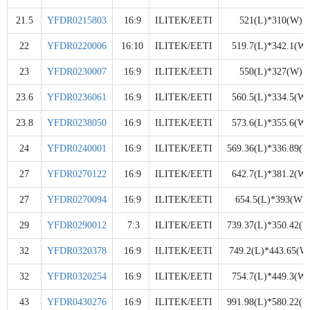
21.5
YFDR0215803
16:9
ILITEK/EETI
521(L)*310(W)
22
YFDR0220006
16:10
ILITEK/EETI
519.7(L)*342.1(W)
23
YFDR0230007
16:9
ILITEK/EETI
550(L)*327(W)
23.6
YFDR0236061
16:9
ILITEK/EETI
560.5(L)*334.5(W)
23.8
YFDR0238050
16:9
ILITEK/EETI
573.6(L)*355.6(W)
24
YFDR0240001
16:9
ILITEK/EETI
569.36(L)*336.89(W
27
YFDR0270122
16:9
ILITEK/EETI
642.7(L)*381.2(W)
27
YFDR0270094
16:9
ILITEK/EETI
654.5(L)*393(W)
29
YFDR0290012
7:3
ILITEK/EETI
739.37(L)*350.42(W
32
YFDR0320378
16:9
ILITEK/EETI
749.2(L)*443.65(W
32
YFDR0320254
16:9
ILITEK/EETI
754.7(L)*449.3(W)
43
YFDR0430276
16:9
ILITEK/EETI
991.98(L)*580.22(W