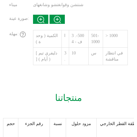
شنتشن وقوانغتشو وشانغهاى
ميناء
صورة عينة:
مهلة:
> 1000
501-
3 .-500
ا
الكمية ( وحد
1000
ف - 4
ة )
في انتظار
س
10
3
[ دليفري تيم
مناقشة
.
] ( أيام )
منتجاتنا
طقة القطر الخارجي
مزود حلول
نسبة
رقم الجزء
حجم