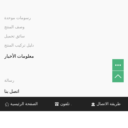
رسومات موحدة
وصف المنتج
سائق تحميل
دليل تركيب المنتج
معلومات الأخبار
رسالة
اتصل بنا
طريقة الاتصال
تلفون .
الصفحة الرئيسية
عنوان：رقم 6 طريق لينديان ، مدينة تانغشيا ، مدينة دونغغوان
تلفون .：+86 13410068079